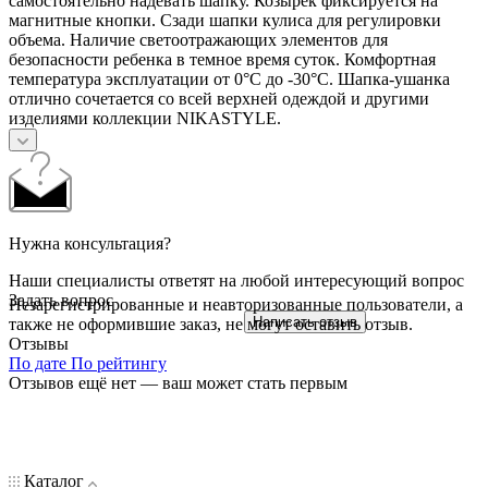
самостоятельно надевать шапку. Козырек фиксируется на
магнитные кнопки. Сзади шапки кулиса для регулировки
объема. Наличие светоотражающих элементов для
безопасности ребенка в темное время суток. Комфортная
температура эксплуатации от 0°С до -30°С. Шапка-ушанка
отлично сочетается со всей верхней одеждой и другими
изделиями коллекции NIKASTYLE.
Нужна консультация?
Наши специалисты ответят на любой интересующий вопрос
Задать вопрос
Незарегистрированные и неавторизованные пользователи, а
Написать отзыв
также не оформившие заказ, не могут оставить отзыв.
Отзывы
По дате
По рейтингу
Отзывов ещё нет — ваш может стать первым
Каталог