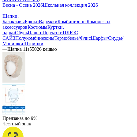
Весна - Осень 2026
Школьная коллекция 2026
—
Шапки
Балаклавы
Брюки
Варежки
Комбинезоны
Комплекты
аксессуаров
Костюмы
Куртки,
парки
Обувь
Пальто
Перчатки
ПЛЮС
САЙЗ
Полукомбинезоны
Термобельё/Флис
Шарфы/Снуды/
Манишки
Штрипки
—
Шапка 11з55026 кешью
Предзаказ до 9%
Честный знак