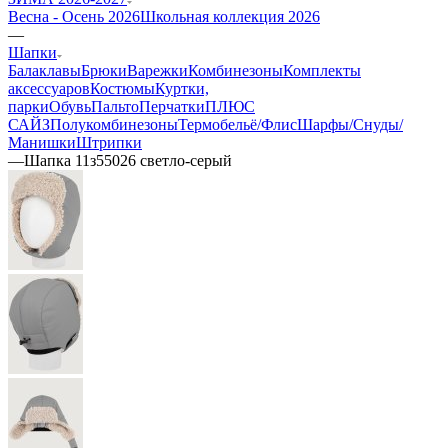
Весна - Осень 2026
Школьная коллекция 2026
—
Шапки
Балаклавы
Брюки
Варежки
Комбинезоны
Комплекты
аксессуаров
Костюмы
Куртки,
парки
Обувь
Пальто
Перчатки
ПЛЮС
САЙЗ
Полукомбинезоны
Термобельё/Флис
Шарфы/Снуды/
Манишки
Штрипки
—
Шапка 11з55026 светло-серый