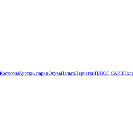
Костюмы
Куртки, парки
Обувь
Пальто
Перчатки
ПЛЮС САЙЗ
Пол