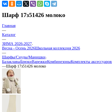
Шарф 17з51426 молоко
Главная
—
Каталог
—
ЗИМА 2026-2027
Весна - Осень 2026
Школьная коллекция 2026
—
Шарфы/Снуды/Манишки
Балаклавы
Брюки
Варежки
Комбинезоны
Комплекты аксессуаров
—
Шарф 17з51426 молоко