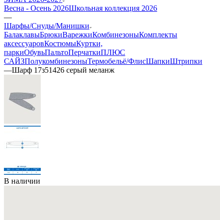
Весна - Осень 2026
Школьная коллекция 2026
—
Шарфы/Снуды/Манишки
Балаклавы
Брюки
Варежки
Комбинезоны
Комплекты
аксессуаров
Костюмы
Куртки,
парки
Обувь
Пальто
Перчатки
ПЛЮС
САЙЗ
Полукомбинезоны
Термобельё/Флис
Шапки
Штрипки
—
Шарф 17з51426 серый меланж
В наличии