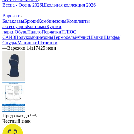
Весна - Осень 2026
Школьная коллекция 2026
—
Варежки
Балаклавы
Брюки
Комбинезоны
Комплекты
аксессуаров
Костюмы
Куртки,
парки
Обувь
Пальто
Перчатки
ПЛЮС
САЙЗ
Полукомбинезоны
Термобельё/Флис
Шапки
Шарфы/
Снуды/Манишки
Штрипки
—
Варежки 14з17425 неви
Предзаказ до 9%
Честный знак