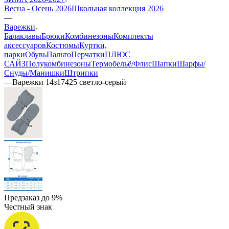
Весна - Осень 2026
Школьная коллекция 2026
—
Варежки
Балаклавы
Брюки
Комбинезоны
Комплекты
аксессуаров
Костюмы
Куртки,
парки
Обувь
Пальто
Перчатки
ПЛЮС
САЙЗ
Полукомбинезоны
Термобельё/Флис
Шапки
Шарфы/
Снуды/Манишки
Штрипки
—
Варежки 14з17425 светло-серый
Предзаказ до 9%
Честный знак