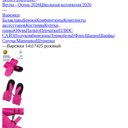
Весна - Осень 2026
Школьная коллекция 2026
—
Варежки
Балаклавы
Брюки
Комбинезоны
Комплекты
аксессуаров
Костюмы
Куртки,
парки
Обувь
Пальто
Перчатки
ПЛЮС
САЙЗ
Полукомбинезоны
Термобельё/Флис
Шапки
Шарфы/
Снуды/Манишки
Штрипки
—
Варежки 14з17425 розовый